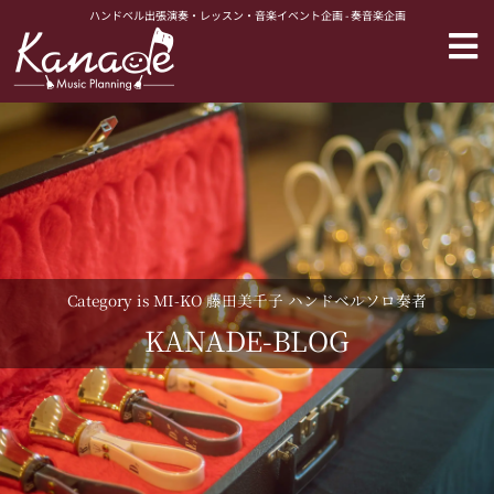
内
ハンドベル出張演奏・レッスン・音楽イベント企画 - 奏音楽企画
容
を
ス
キ
ッ
プ
Category is MI-KO 藤田美千子 ハンドベルソロ奏者
KANADE-BLOG