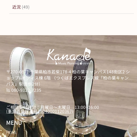
近況
(49)
〒270-0871 千葉県柏市若柴178-4 柏の葉キャンパス148街区2 シ
ョップ&オフィス棟 6階 （つくばエクスプレス線「柏の葉キャン
パス」駅徒歩2分）
℡ 080-9322-7235
）
ご相談受付時間：月曜日～木曜日 13:00~16:00
(事業者登録番号T5040001120367)
MENU
HOME