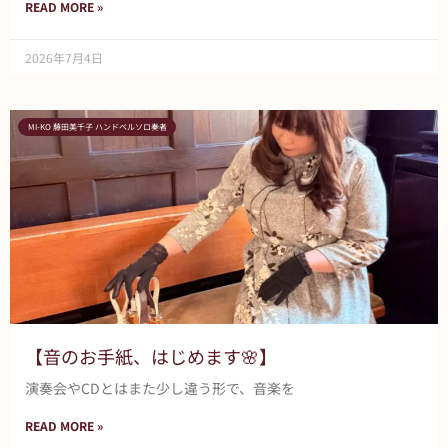
READ MORE »
2026年7月4日
MI-KO 藤田美千子 ハンドベルソロ奏者
【音のお手紙、はじめます🌸】
演奏会やCDとはまた少し違う形で、音楽を
READ MORE »