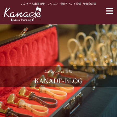
内
ハンドベル出張演奏・レッスン・音楽イベント企画 - 奏音楽企画
容
を
ス
キ
ッ
プ
Category is 告知
KANADE-BLOG