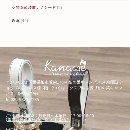
空間除菌装置ナノシード
(2)
近況
(49)
〒270-0871 千葉県柏市若柴178-4 柏の葉キャンパス148街区2 シ
ョップ&オフィス棟 6階 （つくばエクスプレス線「柏の葉キャン
パス」駅徒歩2分）
℡ 080-9322-7235
）
ご相談受付時間：月曜日～木曜日 13:00~16:00
(事業者登録番号T5040001120367)