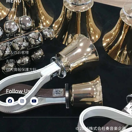
MENU
HOME
会社案内
演奏者紹介
サービスのご案内
法人のお客様
個人のお客様
お問い合わせ
個人情報保護方針
Follow Us
F
I
Y
a
n
o
c
s
u
e
t
t
b
a
u
o
g
b
o
r
e
k
a
© 2026株式会社奏音楽企画
m