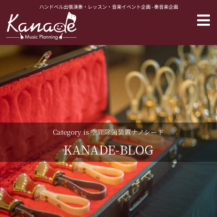
内
ハンドベル出張演奏・レッスン・音楽イベント企画 - 奏音楽企画
容
を
ス
キ
ッ
プ
Category is 空間除菌装置ナノシード
KANADE-BLOG