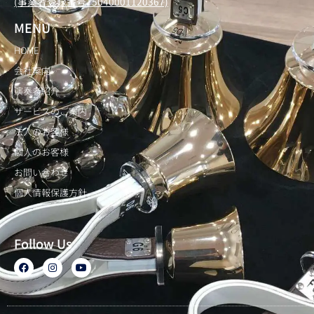
(事業者登録番号T5040001120367)
MENU
HOME
会社案内
演奏者紹介
サービスのご案内
法人のお客様
個人のお客様
お問い合わせ
個人情報保護方針
Follow Us
F
I
Y
a
n
o
c
s
u
e
t
t
b
a
u
o
g
b