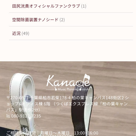
田尻洸貴オフィシャルファンクラブ
(1)
空間除菌装置ナノシード
(2)
近況
(49)
〒270-0871 千葉県柏市若柴178-4 柏の葉キャンパス148街区2 シ
ョップ&オフィス棟 6階 （つくばエクスプレス線「柏の葉キャン
パス」駅徒歩2分）
℡ 080-9322-7235
）
ご相談受付時間：月曜日～木曜日 13:00~16:00