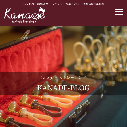
内
ハンドベル出張演奏・レッスン・音楽イベント企画 - 奏音楽企画
容
を
ス
キ
ッ
プ
Category is トレーニング
KANADE-BLOG