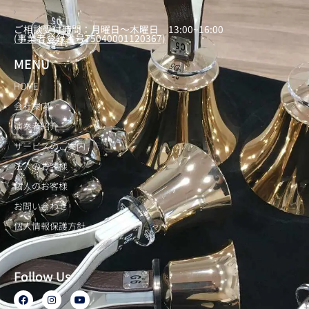
）
ご相談受付時間：月曜日～木曜日 13:00~16:00
(事業者登録番号T5040001120367)
MENU
HOME
会社案内
演奏者紹介
サービスのご案内
法人のお客様
個人のお客様
お問い合わせ
個人情報保護方針
Follow Us
F
I
Y
a
n
o