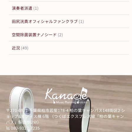
演奏者派遣
(1)
田尻洸貴オフィシャルファンクラブ
(1)
空間除菌装置ナノシード
(2)
近況
(49)
〒270-0871 千葉県柏市若柴178-4 柏の葉キャンパス148街区2 シ
ョップ&オフィス棟 6階 （つくばエクスプレス線「柏の葉キャン
パス」駅徒歩2分）
℡ 080-9322-7235