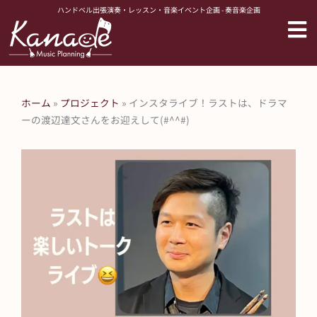
内
ハンドベル出張演奏・レッスン・音楽イベント企画 - 奏音楽企画
容
を
ス
キ
ッ
ホーム
»
プロジェクト
»
インスタライブ！ラストは、ドラマ
プ
ーの渡辺達文さんをお迎えして(#^^#)