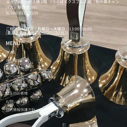
ョップ&オフィス棟 6階 （つくばエクスプレス線「柏の葉キャン
パス」駅徒歩2分）
℡ 080-9322-7235
）
ご相談受付時間：月曜日～木曜日 13:00~16:00
(事業者登録番号T5040001120367)
MENU
HOME
会社案内
演奏者紹介
サービスのご案内
法人のお客様
個人のお客様
お問い合わせ
個人情報保護方針