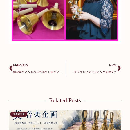
Prev
Ne
PREVIOUS
NEXT
練習用のハンドベルが当たり前のように使用される世界を願っています！
クラウドファンディングを終えて
Related Posts
演奏者派遣