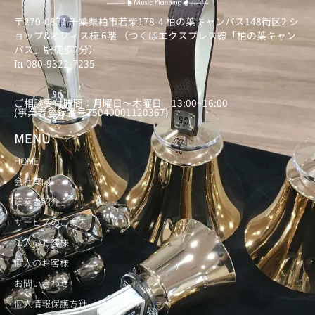
〒270-0871 千葉県柏市若柴178-4 柏の葉キャンパス148街区2 シ
ョップ&オフィス棟 6階 （つくばエクスプレス線「柏の葉キャン
パス」駅徒歩2分）
℡ 080-9322-7235
）
ご相談受付時間：月曜日～木曜日 13:00~16:00
(事業者登録番号T5040001120367)
MENU
HOME
会社案内
演奏者紹介
サービスのご案内
法人のお客様
個人のお客様
お問い合わせ
個人情報保護方針