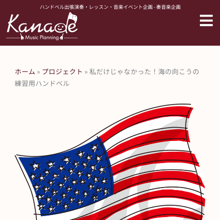
内
ハンドベル出張演奏・レッスン・音楽イベント企画 - 奏音楽企画
容
を
ス
キ
ッ
ホーム
»
プロジェクト
»
私だけじゃなかった！海の向こうの
プ
練習用ハンドベル