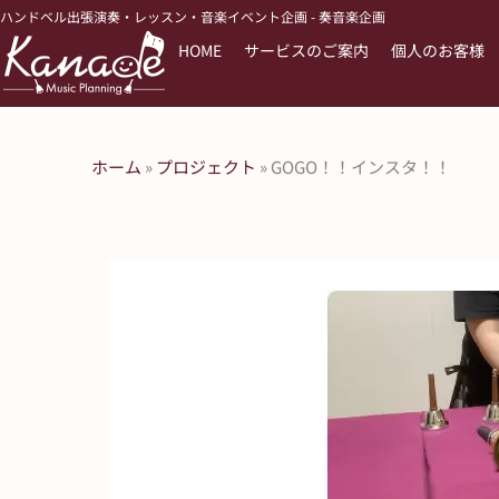
内
ハンドベル出張演奏・レッスン・音楽イベント企画 - 奏音楽企画
容
HOME
サービスのご案内
個人のお客様
を
ス
キ
ッ
ホーム
»
プロジェクト
»
GOGO！！インスタ！！
プ