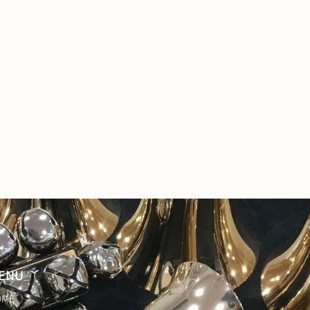
ENU
OME