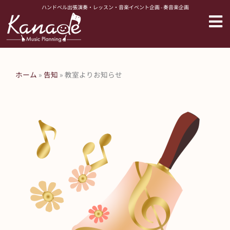
内
ハンドベル出張演奏・レッスン・音楽イベント企画 - 奏音楽企画
容
を
ス
キ
ッ
ホーム
»
告知
»
教室よりお知らせ
プ