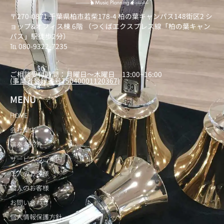
〒270-0871 千葉県柏市若柴178-4 柏の葉キャンパス148街区2 シ
ョップ&オフィス棟 6階 （つくばエクスプレス線「柏の葉キャン
パス」駅徒歩2分）
℡ 080-9322-7235
）
ご相談受付時間：月曜日～木曜日 13:00~16:00
(事業者登録番号T5040001120367)
MENU
HOME
会社案内
演奏者紹介
サービスのご案内
法人のお客様
個人のお客様
お問い合わせ
個人情報保護方針