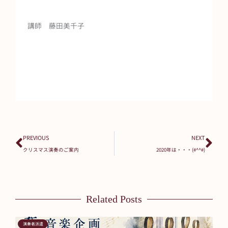
講師 藤田美千子
Prev
Ne
PREVIOUS
NEXT
クリスマス演奏のご案内
2020年は・・・(#^^#)
Related Posts
演奏者派遣