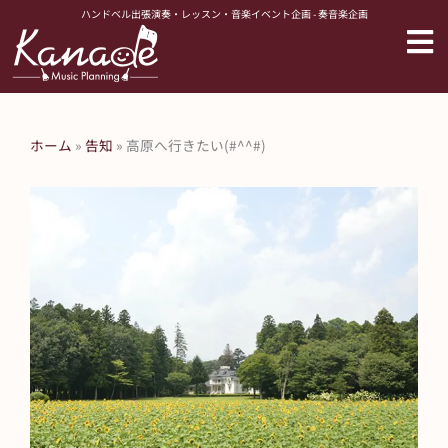
内
ハンドベル出張演奏・レッスン・音楽イベント企画 - 奏音楽企画
容
を
ス
キ
ッ
ホーム
»
告知
»
高原へ行きたい(#^^#)
プ