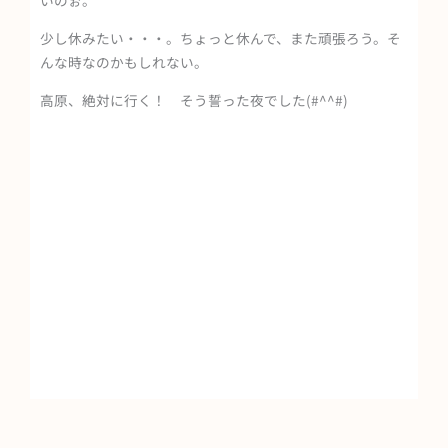
いのぉ。
少し休みたい・・・。ちょっと休んで、また頑張ろう。そ
んな時なのかもしれない。
高原、絶対に行く！ そう誓った夜でした(#^^#)
Prev
Ne