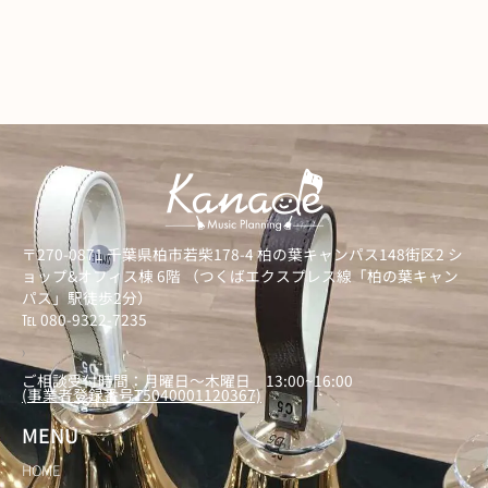
〒270-0871 千葉県柏市若柴178-4 柏の葉キャンパス148街区2 シ
ョップ&オフィス棟 6階 （つくばエクスプレス線「柏の葉キャン
パス」駅徒歩2分）
℡ 080-9322-7235
）
ご相談受付時間：月曜日～木曜日 13:00~16:00
(事業者登録番号T5040001120367)
MENU
HOME