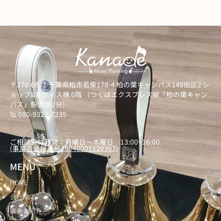
〒270-0871 千葉県柏市若柴178-4 柏の葉キャンパス148街区2 シ
ョップ&オフィス棟 6階 （つくばエクスプレス線「柏の葉キャン
パス」駅徒歩2分）
℡ 080-9322-7235
）
ご相談受付時間：月曜日～木曜日 13:00~16:00
(事業者登録番号T5040001120367)
MENU
HOME
会社案内
演奏者紹介