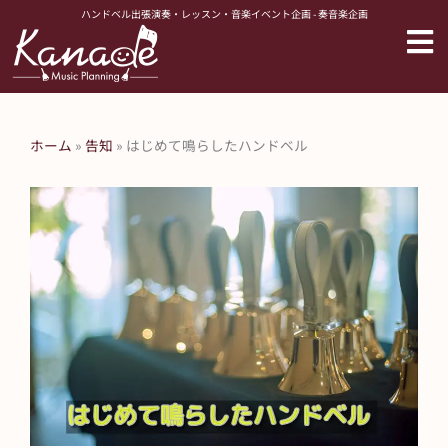
内
ハンドベル出張演奏・レッスン・音楽イベント企画 - 奏音楽企画
容
を
ス
キ
ッ
ホーム
»
告知
»
はじめて鳴らしたハンドベル
プ