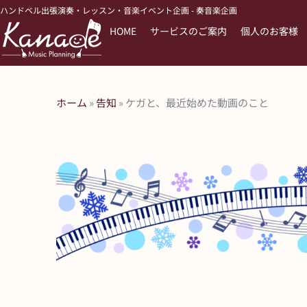
内
ハンドベル出張演奏・レッスン・音楽イベント企画 - 奏音楽企画
容
HOME
サービスのご案内
個人のお客様
を
ス
キ
ッ
ホーム
»
告知
»
ケガと、最近始めた動画のこと
プ