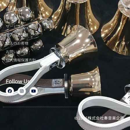
HOME
会社案内
演奏者紹介
サービスのご案内
法人のお客様
個人のお客様
お問い合わせ
個人情報保護方針
Follow Us
F
I
Y
a
n
o
c
s
u
e
t
t
b
a
u
o
g
b
o
r
e
k
a
© 2026株式会社奏音楽企画
m