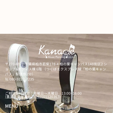
〒270-0871 千葉県柏市若柴178-4 柏の葉キャンパス148街区2 シ
ョップ&オフィス棟 6階 （つくばエクスプレス線「柏の葉キャン
パス」駅徒歩2分）
℡ 080-9322-7235
）
ご相談受付時間：月曜日～木曜日 13:00~16:00
(事業者登録番号T5040001120367)
MENU