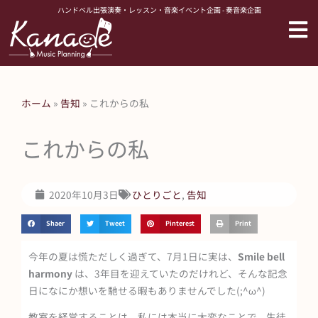
内
ハンドベル出張演奏・レッスン・音楽イベント企画 - 奏音楽企画
容
を
ス
キ
ッ
ホーム
»
告知
»
これからの私
プ
これからの私
2020年10月3日
ひとりごと
,
告知
Shaer
Tweet
Pinterest
Print
今年の夏は慌ただしく過ぎて、7月1日に実は、
Smile bell
harmony
は、3年目を迎えていたのだけれど、そんな記念
日になにか想いを馳せる暇もありませんでした(;^ω^)
教室を経営することは、私には本当に大変なことで、生徒