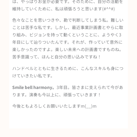
は、やっぱりお金が必要です。そのために、自分の活動を
維持していくために、私は頑張ろうと思います(#^^#)
色々なことを思いつきや、勘で判断してしまう私。難しい
ことは苦手な私です。しかし、最近事業計画書とやらに取
り組み、ビジョンを持って動くということに、ようやく3
年目にして辿りついたんです。それが、作っていて意外に
楽しかったのですよ。楽しい未来への計画書ですものね。
苦手意識って、ほんと自分の思い込みですね！
ハンドベルとともに生きるために、こんなスキルも身につ
けていきたい私です。
Smile bell harmony。
3年目。皆さまに支えられて今があ
ります。演奏も今以上に、頑張っていきます！
今後ともよろしくお願いいたしますm(__)m
Prev
Ne