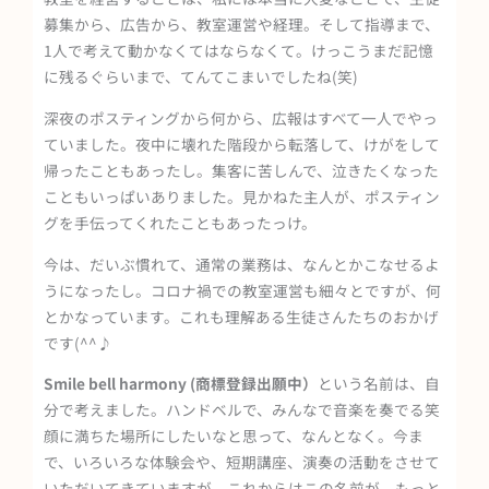
募集から、広告から、教室運営や経理。そして指導まで、
1人で考えて動かなくてはならなくて。けっこうまだ記憶
に残るぐらいまで、てんてこまいでしたね(笑)
深夜のポスティングから何から、広報はすべて一人でやっ
ていました。夜中に壊れた階段から転落して、けがをして
帰ったこともあったし。集客に苦しんで、泣きたくなった
こともいっぱいありました。見かねた主人が、ポスティン
グを手伝ってくれたこともあったっけ。
今は、だいぶ慣れて、通常の業務は、なんとかこなせるよ
うになったし。コロナ禍での教室運営も細々とですが、何
とかなっています。これも理解ある生徒さんたちのおかげ
です(^^♪
Smile bell harmony (商標登録出願中）
という名前は、自
分で考えました。ハンドベルで、みんなで音楽を奏でる笑
顔に満ちた場所にしたいなと思って、なんとなく。今ま
で、いろいろな体験会や、短期講座、演奏の活動をさせて
いただいてきていますが、これからはこの名前が、もっと