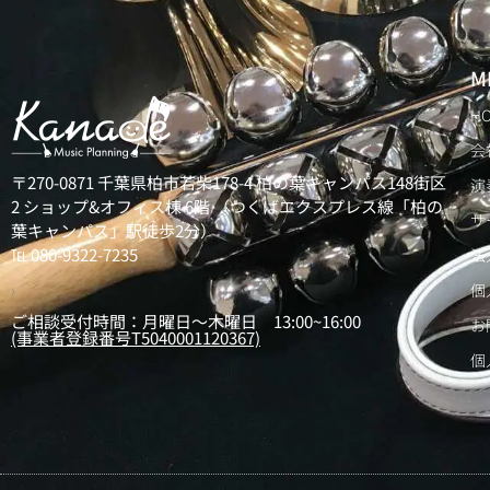
M
H
会
〒270-0871 千葉県柏市若柴178-4 柏の葉キャンパス148街区
演
2 ショップ&オフィス棟 6階 （つくばエクスプレス線「柏の
サ
葉キャンパス」駅徒歩2分）
℡ 080-9322-7235
法
個
）
ご相談受付時間：月曜日～木曜日 13:00~16:00
お
(事業者登録番号T5040001120367)
個