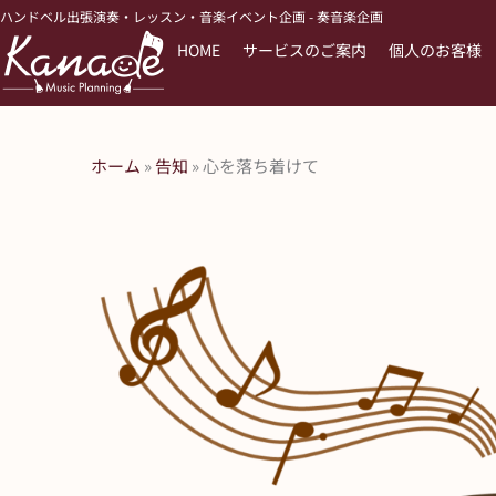
内
ハンドベル出張演奏・レッスン・音楽イベント企画 - 奏音楽企画
容
HOME
サービスのご案内
個人のお客様
を
ス
キ
ッ
ホーム
»
告知
»
心を落ち着けて
プ