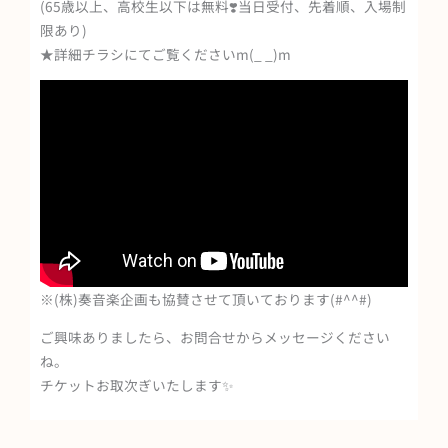
(65歳以上、高校生以下は無料❣️当日受付、先着順、入場制
限あり)
★詳細チラシにてご覧くださいm(_ _)m
※(株)奏音楽企画も協賛させて頂いております(#^^#)
ご興味ありましたら、お問合せからメッセージください
ね。
チケットお取次ぎいたします✨
Prev
Ne