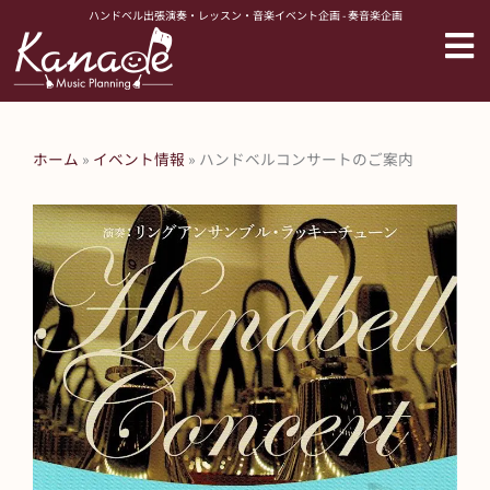
内
ハンドベル出張演奏・レッスン・音楽イベント企画 - 奏音楽企画
容
を
ス
キ
ッ
ホーム
»
イベント情報
»
ハンドベルコンサートのご案内
プ