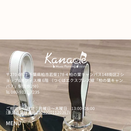
〒270-0871 千葉県柏市若柴178-4 柏の葉キャンパス148街区2 シ
ョップ&オフィス棟 6階 （つくばエクスプレス線「柏の葉キャン
パス」駅徒歩2分）
℡ 080-9322-7235
）
ご相談受付時間：月曜日～木曜日 13:00~16:00
(事業者登録番号T5040001120367)
MENU