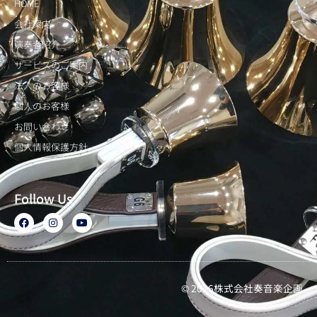
HOME
会社案内
演奏者紹介
サービスのご案内
法人のお客様
個人のお客様
お問い合わせ
個人情報保護方針
Follow Us
F
I
Y
a
n
o
c
s
u
e
t
t
b
a
u
o
g
b
o
r
e
k
a
© 2026株式会社奏音楽企画
m