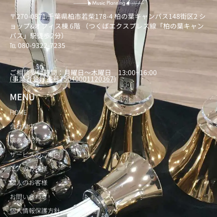
〒270-0871 千葉県柏市若柴178-4 柏の葉キャンパス148街区2 シ
ョップ&オフィス棟 6階 （つくばエクスプレス線「柏の葉キャン
パス」駅徒歩2分）
℡ 080-9322-7235
）
ご相談受付時間：月曜日～木曜日 13:00~16:00
(事業者登録番号T5040001120367)
MENU
HOME
会社案内
演奏者紹介
サービスのご案内
法人のお客様
個人のお客様
お問い合わせ
個人情報保護方針