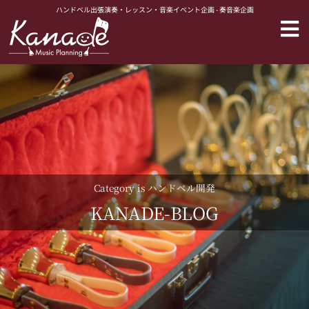
内
ハンドベル出張演奏・レッスン・音楽イベント企画 - 奏音楽企画
容
を
ス
キ
ッ
プ
Category is ハンドベル開発
KANADE-BLOG