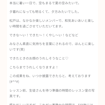
本当に暑い一日で、空もまるで夏の空みたいで。
夕暮れになっても明るくて、夕方みたいでした。
松戸は、なかなか楽しいメンバーで、和気あいあいと楽し
い時間を過ごさせていただいてます。
できな～い！できた～！くやし～い！などなど
みなさん素直に気持ちを言葉にされるので、ほんとに楽し
いです(笑)
できたときのお顔のうれしそうなこと♡
こちらまでうれしくなりますよ！
この成果をね、いつか披露できたらと、考えております
(#^^#)
レッスン前、生徒さんを待つ準備の時間のレッスン室の写
真です。
慌ただしいですが、これが一番静かな時間で、5分後には