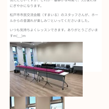
にぎやかになります。
松戸市市民交流会館（すまいる）のスタッフさんが、ホー
ルからの音漏れが楽しみ♡といってくださいました。
いつも気持ちよくレッスンできます。ありがとうございま
すm(__)m