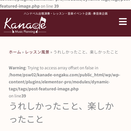
featured-image.php
on line
39
ハンドベル出張演奏・レッスン・音楽イベント企画 - 奏音楽企画
ホーム
»
レッスン風景
»
うれしかったこと、楽しかったこと
Warning
: Trying to access array offset on false in
/home/psw02/kanade-ongaku.com/public_html/wp/wp-
content/plugins/elementor-pro/modules/dynamic-
tags/tags/post-featured-image.php
on line
39
うれしかったこと、楽しか
ったこと