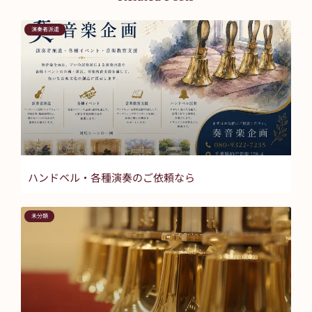
演奏者派遣
ハンドベル・各種演奏のご依頼なら
未分類