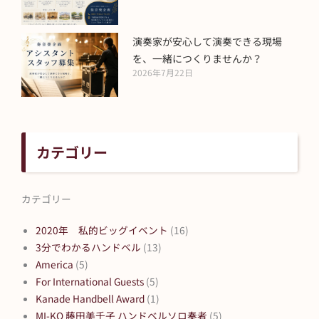
演奏家が安心して演奏できる現場
を、一緒につくりませんか？
2026年7月22日
カテゴリー
カテゴリー
2020年 私的ビッグイベント
(16)
3分でわかるハンドベル
(13)
America
(5)
For International Guests
(5)
Kanade Handbell Award
(1)
MI-KO 藤田美千子 ハンドベルソロ奏者
(5)